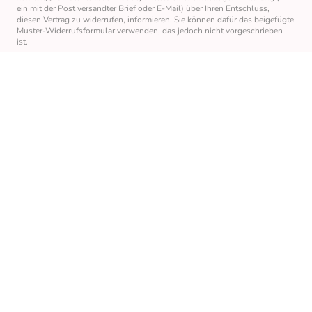
ein mit der Post versandter Brief oder E-Mail) über Ihren Entschluss,
diesen Vertrag zu widerrufen, informieren. Sie können dafür das beigefügte
Muster-Widerrufsformular verwenden, das jedoch nicht vorgeschrieben
ist.
Zur Wahrung der Widerrufsfrist reicht es aus, dass Sie die Mitteilung über
die Ausübung des Widerrufsrechts vor Ablauf der Widerrufsfrist
absenden.
Folgen des Widerrufs
Wenn Sie diesen Vertrag widerrufen, haben wir Ihnen alle Zahlungen, die
wir von Ihnen erhalten haben, einschließlich der Lieferkosten (mit
Ausnahme der zusätzlichen Kosten, die sich daraus ergeben, dass Sie eine
andere Art der Lieferung als die von uns angebotene, günstigste
Standardlieferung gewählt haben), unverzüglich und spätestens binnen
vierzehn Tagen ab dem Tag zurückzuzahlen, an dem die Mitteilung über
Ihren Widerruf dieses Vertrags bei uns eingegangen ist. Für diese
Rückzahlung verwenden wir dasselbe Zahlungsmittel, das Sie bei der
ursprünglichen Transaktion eingesetzt haben, es sei denn, mit Ihnen wurde
ausdrücklich etwas anderes vereinbart; in keinem Fall werden Ihnen
wegen dieser Rückzahlung Entgelte berechnet. Wir können die
Rückzahlung verweigern, bis wir die Waren wieder zurückerhalten haben
oder bis Sie den Nachweis erbracht haben, dass Sie die Waren
zurückgesandt haben, je nachdem, welches der frühere Zeitpunkt ist.
Sie haben die Waren unverzüglich und in jedem Fall spätestens binnen