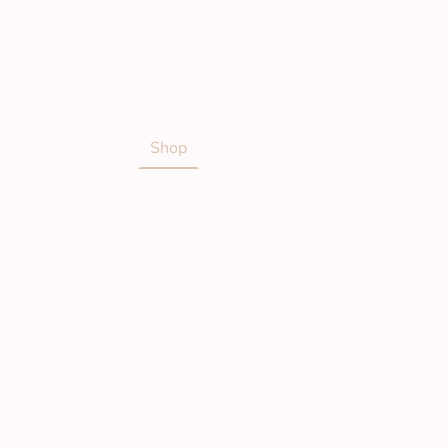
te
Über mich
Shop
Workshops
Kundenstimme